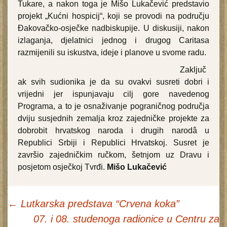
Tukare, a nakon toga je Mišo Lukačević predstavio
projekt „Kućni hospicij“, koji se provodi na području
Đakovačko-osječke nadbiskupije. U diskusiji, nakon
izlaganja, djelatnici jednog i drugog Caritasa
razmijenili su iskustva, ideje i planove u svome radu.
Zaključ
ak svih sudionika je da su ovakvi susreti dobri i
vrijedni jer ispunjavaju cilj gore navedenog
Programa, a to je osnaživanje pograničnog područja
dviju susjednih zemalja kroz zajedničke projekte za
dobrobit hrvatskog naroda i drugih narodâ u
Republici Srbiji i Republici Hrvatskoj. Susret je
završio zajedničkim ručkom, šetnjom uz Dravu i
posjetom osječkoj Tvrđi.
Mišo Lukačević
←
Lutkarska predstava “Crvena koka”
07. i 08. studenoga radionice u Centru za