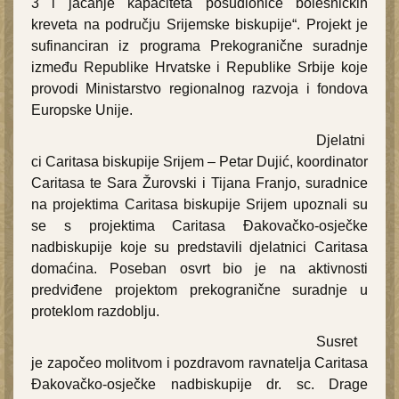
3 i jačanje kapaciteta posudionice bolesničkih
kreveta na području Srijemske biskupije“. Projekt je
sufinanciran iz programa Prekogranične suradnje
između Republike Hrvatske i Republike Srbije koje
provodi Ministarstvo regionalnog razvoja i fondova
Europske Unije.
Djelatni
ci Caritasa biskupije Srijem – Petar Dujić, koordinator
Caritasa te Sara Žurovski i Tijana Franjo, suradnice
na projektima Caritasa biskupije Srijem upoznali su
se s projektima Caritasa Đakovačko-osječke
nadbiskupije koje su predstavili djelatnici Caritasa
domaćina. Poseban osvrt bio je na aktivnosti
predviđene projektom prekogranične suradnje u
proteklom razdoblju.
Susret
je započeo molitvom i pozdravom ravnatelja Caritasa
Đakovačko-osječke nadbiskupije dr. sc. Drage