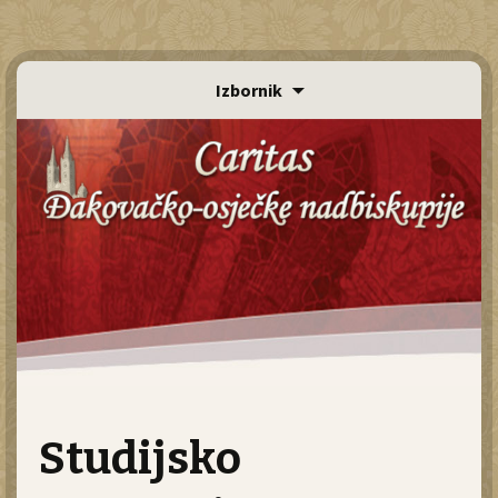
Id
Izbornik
sa
Pre
Studijsko