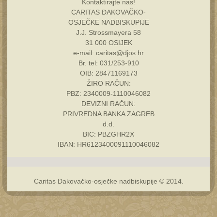
Kontaktirajte nas!
CARITAS ĐAKOVAČKO-
OSJEČKE NADBISKUPIJE
J.J. Strossmayera 58
31 000 OSIJEK
e-mail:
caritas@djos.hr
Br. tel: 031/253-910
OIB: 28471169173
ŽIRO RAČUN:
PBZ: 2340009-1110046082
DEVIZNI RAČUN:
PRIVREDNA BANKA ZAGREB
d.d.
BIC: PBZGHR2X
IBAN: HR6123400091110046082
Caritas Đakovačko-osječke nadbiskupije © 2014.